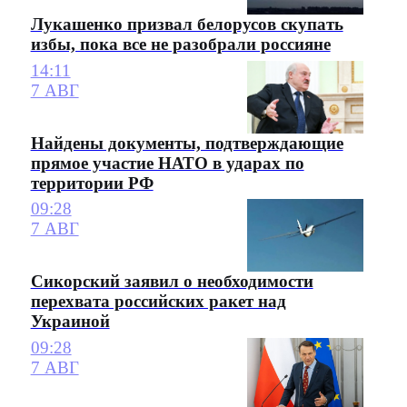
Лукашенко призвал белорусов скупать
избы, пока все не разобрали россияне
14:11
7 АВГ
Найдены документы, подтверждающие
прямое участие НАТО в ударах по
территории РФ
09:28
7 АВГ
Сикорский заявил о необходимости
перехвата российских ракет над
Украиной
09:28
7 АВГ