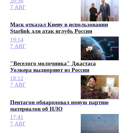
20:56
7 АВГ
Маск отказал Киеву в использовании
Starlink для атак вглубь России
19:14
7 АВГ
"Веселого молочника" Джастаса
Уолкера выдворяют из России
18:12
7 АВГ
Пентагон обнародовал новую партию
материалов об НЛО
17:41
7 АВГ