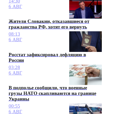
14:30
6 АВГ
Жители Словакии, отказавшиеся от
гражданства РФ, хотят его вернуть
08:13
6 АВГ
Росстат зафиксировал дефляцию в
России
03:28
6 АВГ
В подполье сообщили, что военные
грузы НАТО скапливаются на границе
Украины
00:55
6 АВГ