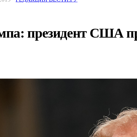
па: президент США пр