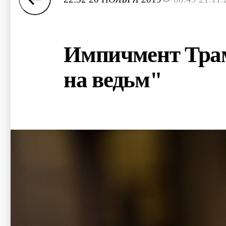
Импичмент Трам
на ведьм"