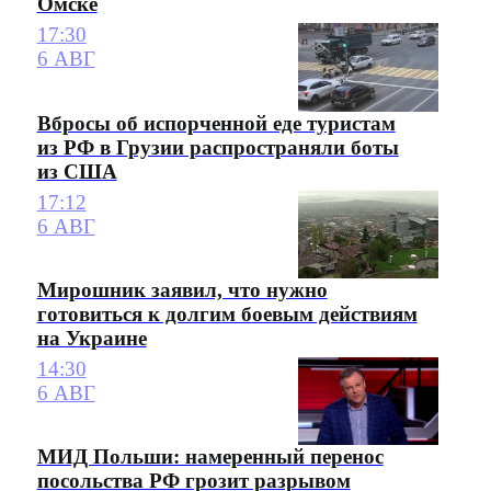
Омске
17:30
6 АВГ
Вбросы об испорченной еде туристам
из РФ в Грузии распространяли боты
из США
17:12
6 АВГ
Мирошник заявил, что нужно
готовиться к долгим боевым действиям
на Украине
14:30
6 АВГ
МИД Польши: намеренный перенос
посольства РФ грозит разрывом