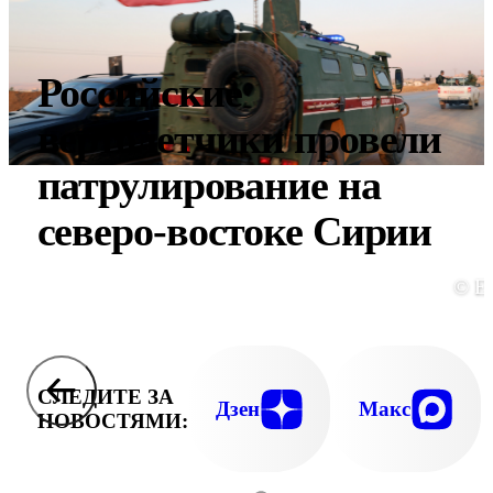
Российские
вертолетчики провели
патрулирование на
северо-востоке Сирии
© E
СЛЕДИТЕ ЗА
Дзен
Макс
НОВОСТЯМИ: