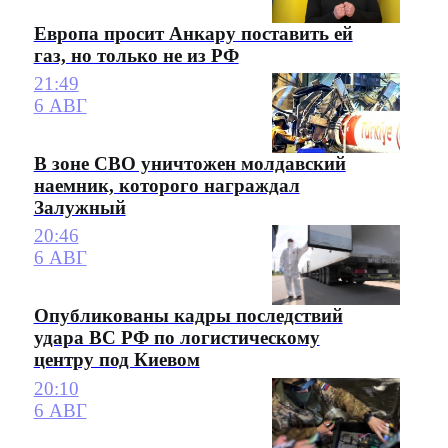
Европа просит Анкару поставить ей
газ, но только не из РФ
21:49
6 АВГ
В зоне СВО уничтожен молдавский
наемник, которого награждал
Залужный
20:46
6 АВГ
Опубликованы кадры последствий
удара ВС РФ по логистическому
центру под Киевом
20:10
6 АВГ