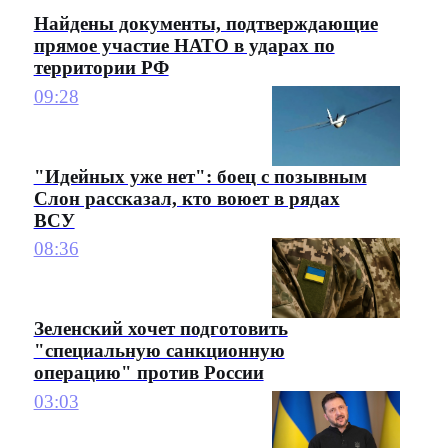
Найдены документы, подтверждающие
прямое участие НАТО в ударах по
территории РФ
09:28
"Идейных уже нет": боец с позывным
Слон рассказал, кто воюет в рядах
ВСУ
08:36
Зеленский хочет подготовить
"специальную санкционную
операцию" против России
03:03