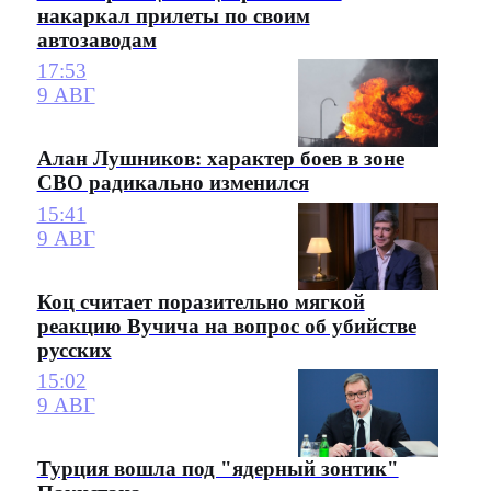
накаркал прилеты по своим
автозаводам
17:53
9 АВГ
Алан Лушников: характер боев в зоне
СВО радикально изменился
15:41
9 АВГ
Коц считает поразительно мягкой
реакцию Вучича на вопрос об убийстве
русских
15:02
9 АВГ
Турция вошла под "ядерный зонтик"