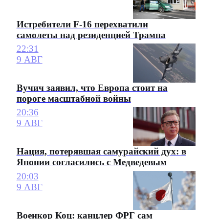
Истребители F-16 перехватили
самолеты над резиденцией Трампа
22:31
9 АВГ
Вучич заявил, что Европа стоит на
пороге масштабной войны
20:36
9 АВГ
Нация, потерявшая самурайский дух: в
Японии согласились с Медведевым
20:03
9 АВГ
Военкор Коц: канцлер ФРГ сам