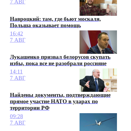
7 АВГ
Навроцкий: там, где бьют москаля,
Польша оказывает помощь
16:42
7 АВГ
Лукашенко призвал белорусов скупать
избы, пока все не разобрали россияне
14:11
7 АВГ
Найдены документы, подтверждающие
прямое участие НАТО в ударах по
территории РФ
09:28
7 АВГ