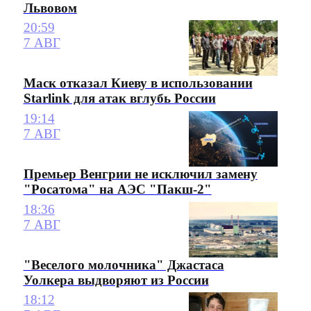
Львовом
20:59
7 АВГ
Маск отказал Киеву в использовании
Starlink для атак вглубь России
19:14
7 АВГ
Премьер Венгрии не исключил замену
"Росатома" на АЭС "Пакш-2"
18:36
7 АВГ
"Веселого молочника" Джастаса
Уолкера выдворяют из России
18:12