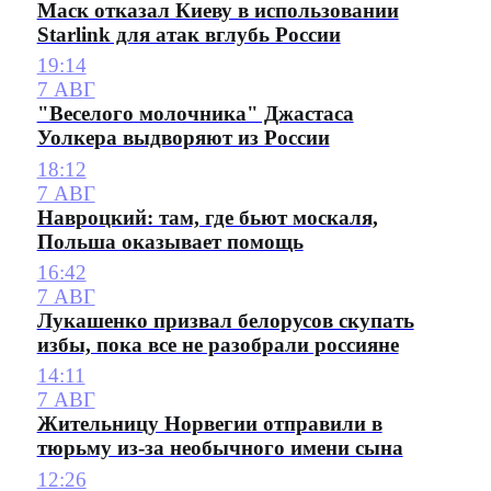
Маск отказал Киеву в использовании
Starlink для атак вглубь России
19:14
7 АВГ
"Веселого молочника" Джастаса
Уолкера выдворяют из России
18:12
7 АВГ
Навроцкий: там, где бьют москаля,
Польша оказывает помощь
16:42
7 АВГ
Лукашенко призвал белорусов скупать
избы, пока все не разобрали россияне
14:11
7 АВГ
Жительницу Норвегии отправили в
тюрьму из-за необычного имени сына
12:26