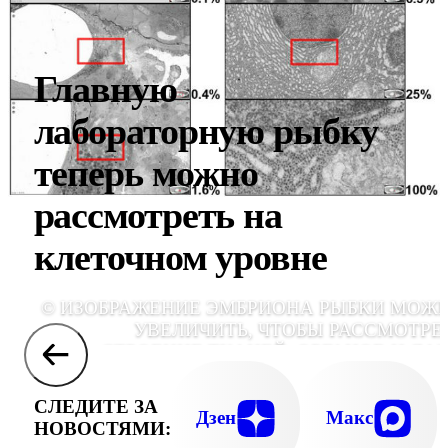
Главную
лабораторную рыбку
теперь можно
рассмотреть на
клеточном уровне
© ИЗОБРАЖЕНИЕ ЭМБРИОНА РЫБКИ МОЖ
УВЕЛИЧИТЬ, ЧТОБЫ РАССМОТРЕ
СТРОЕНИЕ ТКАНЕЙ, ОРГАНОВ И ДА
ОТДЕЛЬНЫХ КЛЕТОК, (ИЛЛЮСТРАЦ
WILLIAMS ET AL., 2012
СЛЕДИТЕ ЗА
Дзен
Макс
НОВОСТЯМИ: