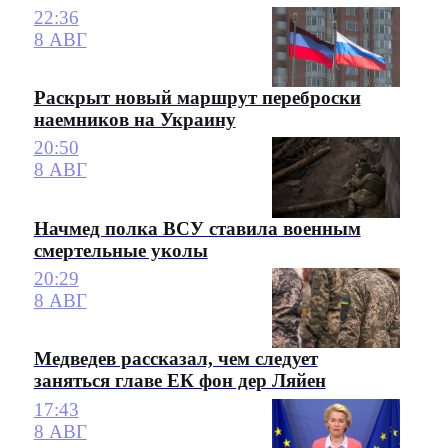
22:36
8 АВГ
Раскрыт новый маршрут переброски
наемников на Украину
20:50
8 АВГ
Начмед полка ВСУ ставила военным
смертельные уколы
20:29
8 АВГ
Медведев рассказал, чем следует
заняться главе ЕК фон дер Ляйен
17:43
8 АВГ