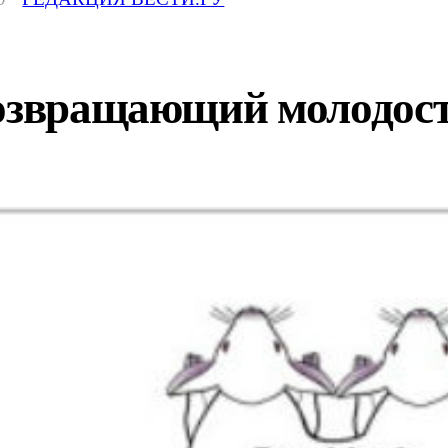
возвращающий молодост