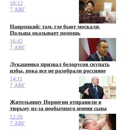
18:12
7 АВГ
Навроцкий: там, где бьют москаля,
Польша оказывает помощь
16:42
7 АВГ
Лукашенко призвал белорусов скупать
избы, пока все не разобрали россияне
14:11
7 АВГ
Жительницу Норвегии отправили в
тюрьму из-за необычного имени сына
12:26
7 АВГ