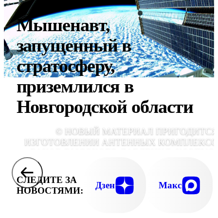
Мышенавт,
запущенный в
стратосферу,
приземлился в
Новгородской области
© НОВЫЙ МАТЕРИАЛ ПРИГОДИТСЯ
ИЗГОТОВЛЕНИИ АНТЕННЫХ КОМПЛЕКСО
БАКОВ ВЫСОКОГО ДАВЛЕНИЯ, КОРПУС
КОСМИЧЕСКИХ АППАРАТОВ И СОЛНЕЧН
БАТАРЕЙ, А ТАКЖЕ КРЫЛЬЕВ, ЛОПАСТЕ
СЛЕДИТЕ ЗА
СОПЕЛ ДВИГАТЕЛЕЙ И ДРУГИХ ИЗДЕЛ
Дзен
Макс
НОВОСТЯМИ:
ДЛЯ ЛЮБЫХ ЛЕТАТЕЛЬНЫХ АППАРАТОВ
GLOBALLOOKPRE