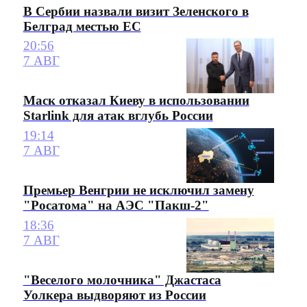
В Сербии назвали визит Зеленского в
Белград местью ЕС
20:56
7 АВГ
Маск отказал Киеву в использовании
Starlink для атак вглубь России
19:14
7 АВГ
Премьер Венгрии не исключил замену
"Росатома" на АЭС "Пакш-2"
18:36
7 АВГ
"Веселого молочника" Джастаса
Уолкера выдворяют из России