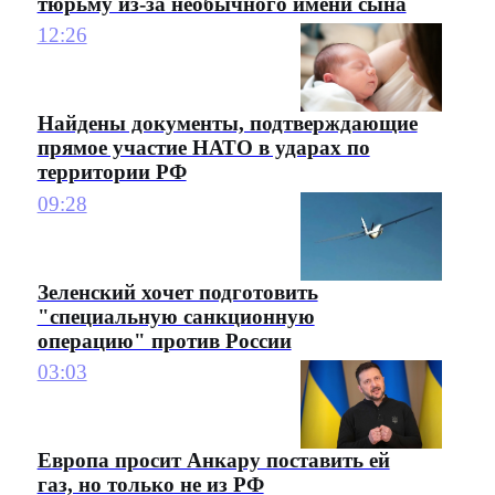
тюрьму из-за необычного имени сына
12:26
Найдены документы, подтверждающие
прямое участие НАТО в ударах по
территории РФ
09:28
Зеленский хочет подготовить
"специальную санкционную
операцию" против России
03:03
Европа просит Анкару поставить ей
газ, но только не из РФ