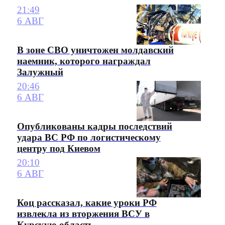
21:49
6 АВГ
В зоне СВО уничтожен молдавский
наемник, которого награждал
Залужный
20:46
6 АВГ
Опубликованы кадры последствий
удара ВС РФ по логистическому
центру под Киевом
20:10
6 АВГ
Коц рассказал, какие уроки РФ
извлекла из вторжения ВСУ в
Курскую область