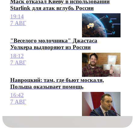
Маск отказал Киеву в использовании
Starlink для атак вглубь России
19:14
7 АВГ
"Веселого молочника" Джастаса
Уолкера выдворяют из России
18:12
7 АВГ
Навроцкий: там, где бьют москаля,
Польша оказывает помощь
16:42
7 АВГ