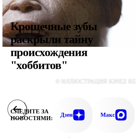
Крошечные зубы
раскрыли тайну
происхождения
"хоббитов"
© ИЛЛЮСТРАЦИЯ KINEZ RIZ
СЛЕДИТЕ ЗА
Дзен
Макс
НОВОСТЯМИ: