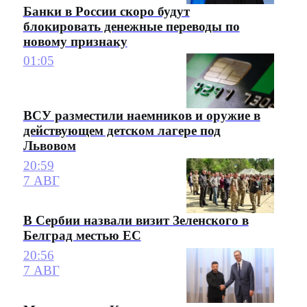
Банки в России скоро будут
блокировать денежные переводы по
новому признаку
01:05
ВСУ разместили наемников и оружие в
действующем детском лагере под
Львовом
20:59
7 АВГ
В Сербии назвали визит Зеленского в
Белград местью ЕС
20:56
7 АВГ