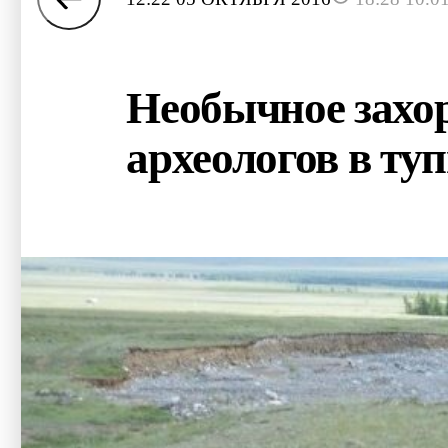
Необычное захор
археологов в ту