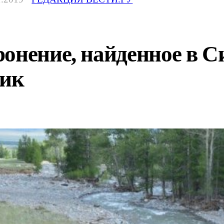
онение, найденное в С
пик