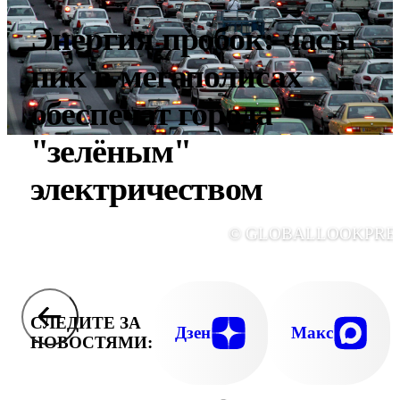
Энергия пробок: часы
пик в мегаполисах
обеспечат города
"зелёным"
электричеством
© GLOBALLOOKPRE
СЛЕДИТЕ ЗА
Дзен
Макс
НОВОСТЯМИ: