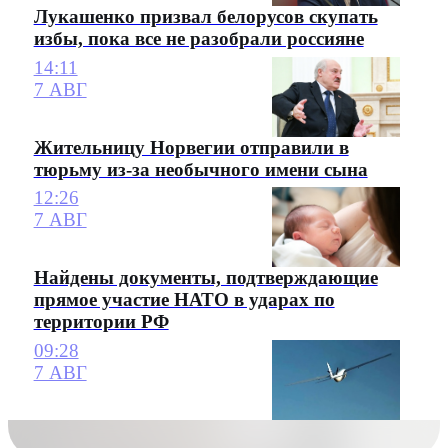
Лукашенко призвал белорусов скупать
избы, пока все не разобрали россияне
14:11
7 АВГ
Жительницу Норвегии отправили в
тюрьму из-за необычного имени сына
12:26
7 АВГ
Найдены документы, подтверждающие
прямое участие НАТО в ударах по
территории РФ
09:28
7 АВГ