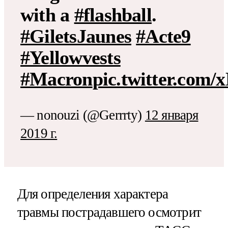
with a
#flashball
.
#GiletsJaunes
#Acte9
#Yellowvests
#Macron
pic.twitter.com
— nonouzi (@Gerrrty)
12 января
2019 г.
Для определения характера
травмы пострадавшего осмотрит