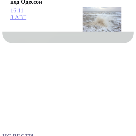
под Одессой
16:11
8 АВГ