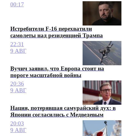
00:17
Истребители F-16 перехватили
самолеты над резиденцией Трампа
22:31
9 АВГ
Вучич заявил, что Европа стоит на
пороге масштабной войны
20:36
9 АВГ
Нация, потерявшая самурайский дух: в
Японии согласились с Медведевым
20:03
9 АВГ