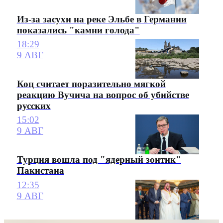
Из-за засухи на реке Эльбе в Германии
показались "камни голода"
18:29
9 АВГ
Коц считает поразительно мягкой
реакцию Вучича на вопрос об убийстве
русских
15:02
9 АВГ
Турция вошла под "ядерный зонтик"
Пакистана
12:35
9 АВГ