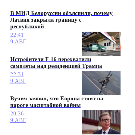
В МИД Белоруссии объяснили, почему
Латвия закрыла границу с
республикой
22:41
9 АВГ
Истребители F-16 перехватили
самолеты над резиденцией Трампа
22:31
9 АВГ
Вучич заявил, что Европа стоит на
пороге масштабной войны
20:36
9 АВГ