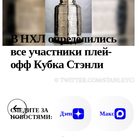
В НХЛ определились
все участники плей-
офф Кубка Стэнли
© TWITTER.COM/STANLEYCU
СЛЕДИТЕ ЗА
Дзен
Макс
НОВОСТЯМИ: