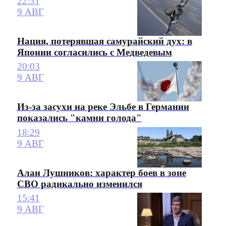
22:31
9 АВГ
Нация, потерявшая самурайский дух: в
Японии согласились с Медведевым
20:03
9 АВГ
Из-за засухи на реке Эльбе в Германии
показались "камни голода"
18:29
9 АВГ
Алан Лушников: характер боев в зоне
СВО радикально изменился
15:41
9 АВГ