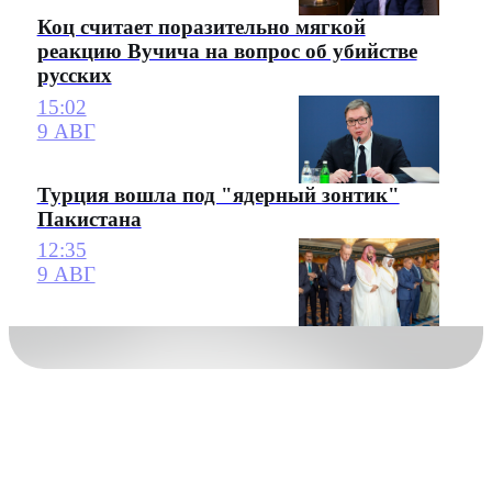
Коц считает поразительно мягкой
реакцию Вучича на вопрос об убийстве
русских
15:02
9 АВГ
Турция вошла под "ядерный зонтик"
Пакистана
12:35
9 АВГ