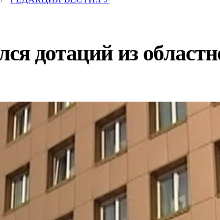
ся дотаций из областн