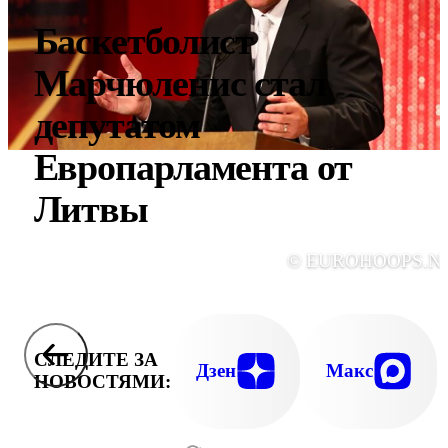
Баскетболист
Марчюленис стал
депутатом
Европарламента от
Литвы
© EUROHOOPS.N
СЛЕДИТЕ ЗА
Дзен
Макс
НОВОСТЯМИ: