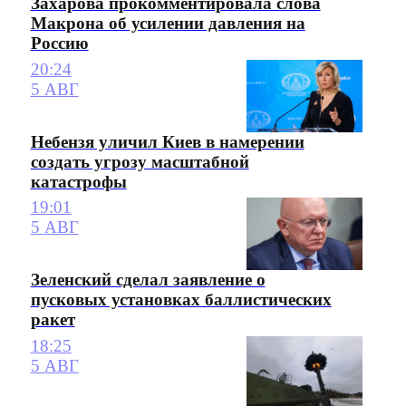
Захарова прокомментировала слова
Макрона об усилении давления на
Россию
20:24
5 АВГ
Небензя уличил Киев в намерении
создать угрозу масштабной
катастрофы
19:01
5 АВГ
Зеленский сделал заявление о
пусковых установках баллистических
ракет
18:25
5 АВГ