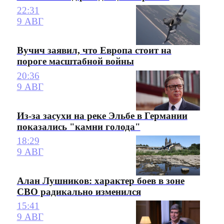
22:31
9 АВГ
Вучич заявил, что Европа стоит на
пороге масштабной войны
20:36
9 АВГ
Из-за засухи на реке Эльбе в Германии
показались "камни голода"
18:29
9 АВГ
Алан Лушников: характер боев в зоне
СВО радикально изменился
15:41
9 АВГ