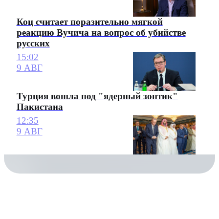
Коц считает поразительно мягкой
реакцию Вучича на вопрос об убийстве
русских
15:02
9 АВГ
Турция вошла под "ядерный зонтик"
Пакистана
12:35
9 АВГ