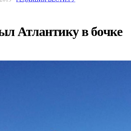
ыл Атлантику в бочке