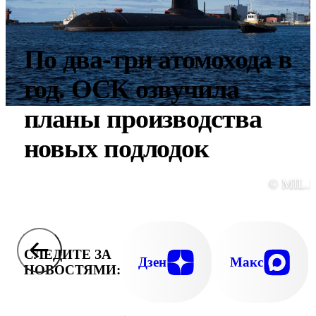
По два-три атомохода в
год. ОСК озвучила
планы производства
новых подлодок
© MIL.
СЛЕДИТЕ ЗА
Дзен
Макс
НОВОСТЯМИ: