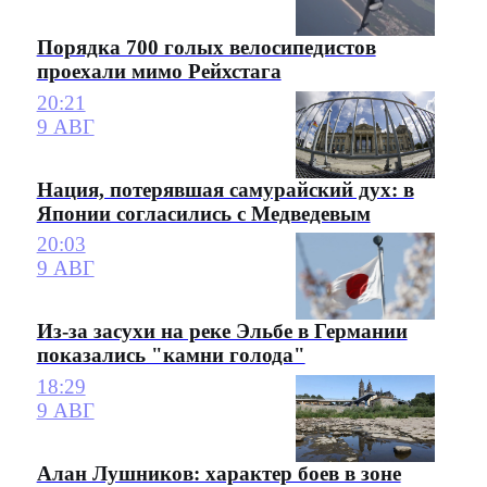
Порядка 700 голых велосипедистов
проехали мимо Рейхстага
20:21
9 АВГ
Нация, потерявшая самурайский дух: в
Японии согласились с Медведевым
20:03
9 АВГ
Из-за засухи на реке Эльбе в Германии
показались "камни голода"
18:29
9 АВГ
Алан Лушников: характер боев в зоне