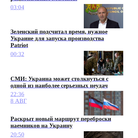
03:04
Зеленский подсчитал время, нужное
Украине для запуска производства
Patriot
00:32
СМИ: Украина может столкнуться с
одной из наиболее серьезных неудач
22:36
8 АВГ
Раскрыт новый маршрут переброски
наемников на Украину
20:50