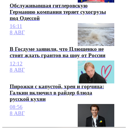
Обслуживавшая гитлеровскую
Германию компания теряет сухогрузы
под Одессой
16:11
8 АВГ
В Госдуме заявили, что Плющенко не
стоит ждать грантов на шоу от России
12:12
8 АВГ
Пирожки с капустой, хрен и горчица:
Галкин включил в райдер блюда
русской кухни
08:56
8 АВГ