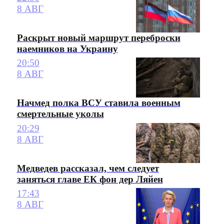
8 АВГ
Раскрыт новый маршрут переброски
наемников на Украину
20:50
8 АВГ
Начмед полка ВСУ ставила военным
смертельные уколы
20:29
8 АВГ
Медведев рассказал, чем следует
заняться главе ЕК фон дер Ляйен
17:43
8 АВГ