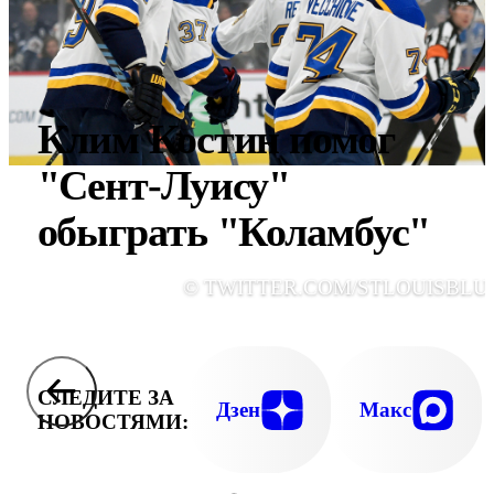
Клим Костин помог
"Сент-Луису"
обыграть "Коламбус"
© TWITTER.COM/STLOUISBLU
СЛЕДИТЕ ЗА
Дзен
Макс
НОВОСТЯМИ: