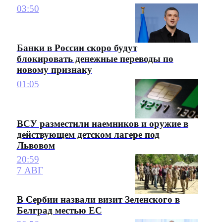
03:50
Банки в России скоро будут
блокировать денежные переводы по
новому признаку
01:05
ВСУ разместили наемников и оружие в
действующем детском лагере под
Львовом
20:59
7 АВГ
В Сербии назвали визит Зеленского в
Белград местью ЕС