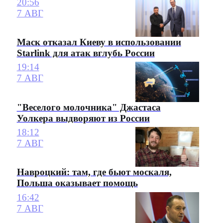
20:56
7 АВГ
Маск отказал Киеву в использовании
Starlink для атак вглубь России
19:14
7 АВГ
"Веселого молочника" Джастаса
Уолкера выдворяют из России
18:12
7 АВГ
Навроцкий: там, где бьют москаля,
Польша оказывает помощь
16:42
7 АВГ