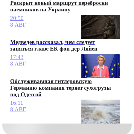
Раскрыт новый маршрут переброски
наемников на Украину
20:50
8 АВГ
Медведев рассказал, чем следует
заняться главе ЕК фон дер Ляйен
17:43
8 АВГ
Обслуживавшая гитлеровскую
Германию компания теряет сухогрузы
под Одессой
16:11
8 АВГ