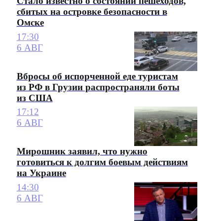
Стало известно о состоянии пешеходов,
сбитых на островке безопасности в
Омске
17:30
6 АВГ
Вбросы об испорченной еде туристам
из РФ в Грузии распространяли боты
из США
17:12
6 АВГ
Мирошник заявил, что нужно
готовиться к долгим боевым действиям
на Украине
14:30
6 АВГ