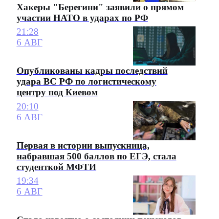
Хакеры "Берегини" заявили о прямом
участии НАТО в ударах по РФ
21:28
6 АВГ
Опубликованы кадры последствий
удара ВС РФ по логистическому
центру под Киевом
20:10
6 АВГ
Первая в истории выпускница,
набравшая 500 баллов по ЕГЭ, стала
студенткой МФТИ
19:34
6 АВГ