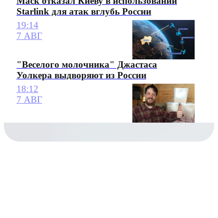
Маск отказал Киеву в использовании
Starlink для атак вглубь России
19:14
7 АВГ
"Веселого молочника" Джастаса
Уолкера выдворяют из России
18:12
7 АВГ