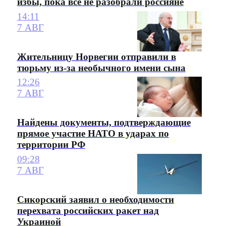
избы, пока все не разобрали россияне
14:11
7 АВГ
Жительницу Норвегии отправили в
тюрьму из-за необычного имени сына
12:26
7 АВГ
Найдены документы, подтверждающие
прямое участие НАТО в ударах по
территории РФ
09:28
7 АВГ
Сикорский заявил о необходимости
перехвата российских ракет над
Украиной