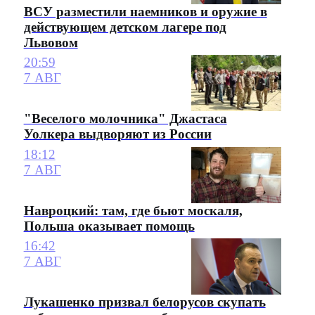
ВСУ разместили наемников и оружие в
действующем детском лагере под
Львовом
20:59
7 АВГ
"Веселого молочника" Джастаса
Уолкера выдворяют из России
18:12
7 АВГ
Навроцкий: там, где бьют москаля,
Польша оказывает помощь
16:42
7 АВГ
Лукашенко призвал белорусов скупать