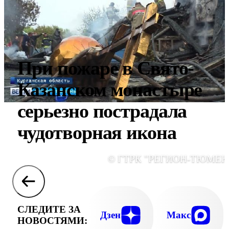
При пожаре в Свято-
Казанском монастыре
серьезно пострадала
чудотворная икона
© ГТРК "РЕГИОН-ТЮМЕН
СЛЕДИТЕ ЗА
Дзен
Макс
НОВОСТЯМИ: