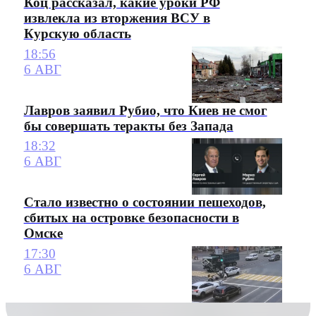
Коц рассказал, какие уроки РФ
извлекла из вторжения ВСУ в
Курскую область
18:56
6 АВГ
Лавров заявил Рубио, что Киев не смог
бы совершать теракты без Запада
18:32
6 АВГ
Стало известно о состоянии пешеходов,
сбитых на островке безопасности в
Омске
17:30
6 АВГ