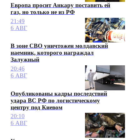
Европа просит Анкару поставить ей
газ, но только не из РФ
21:49
6 АВГ
В зоне СВО уничтожен молдавский
наемник, которого награждал
Залужный
20:46
6 АВГ
Опубликованы кадры последствий
удара ВС РФ по логистическому
центру под Киевом
20:10
6 АВГ