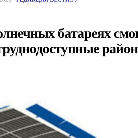
лнечных батареях смог
труднодоступные райо