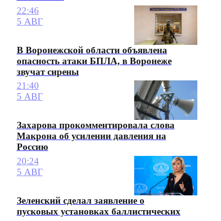
22:46
5 АВГ
В Воронежской области объявлена
опасность атаки БПЛА, в Воронеже
звучат сирены
21:40
5 АВГ
Захарова прокомментировала слова
Макрона об усилении давления на
Россию
20:24
5 АВГ
Зеленский сделал заявление о
пусковых установках баллистических