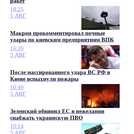
ракет
18:25
5 АВГ
Макрон прокомментировал ночные
удары по киевским предприятиям ВПК
16:39
5 АВГ
После массированного удара ВС РФ в
Киеве вспыхнули пожары
10:49
5 АВГ
Зеленский обвинил ЕС в нежелании
снабжать украинскую ПВО
10:14
5 АВГ