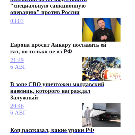
"специальную санкционную
операцию" против России
03:03
Европа просит Анкару поставить ей
газ, но только не из РФ
21:49
6 АВГ
В зоне СВО уничтожен молдавский
наемник, которого награждал
Залужный
20:46
6 АВГ
Коц рассказал, какие уроки РФ