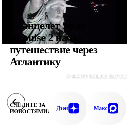
Солнцелет Solar
Impulse 2 начал
путешествие через
Атлантику
© ФОТО SOLAR IMPULS
СЛЕДИТЕ ЗА
Дзен
Макс
НОВОСТЯМИ: