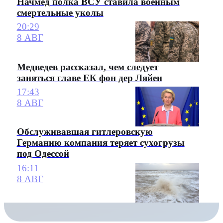
Начмед полка ВСУ ставила военным
смертельные уколы
20:29
8 АВГ
Медведев рассказал, чем следует
заняться главе ЕК фон дер Ляйен
17:43
8 АВГ
Обслуживавшая гитлеровскую
Германию компания теряет сухогрузы
под Одессой
16:11
8 АВГ