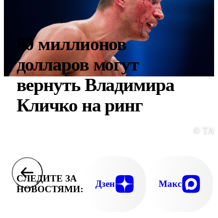
80 миллионов
долларов могут
вернуть Владимира
Кличко на ринг
© ТА
СЛЕДИТЕ ЗА
Дзен
Макс
НОВОСТЯМИ: