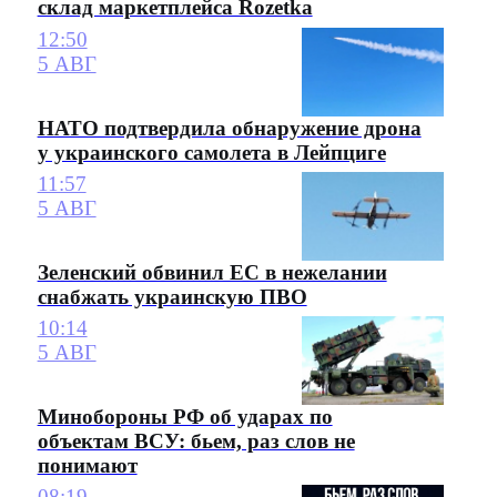
склад маркетплейса Rozetka
12:50
5 АВГ
НАТО подтвердила обнаружение дрона
у украинского самолета в Лейпциге
11:57
5 АВГ
Зеленский обвинил ЕС в нежелании
снабжать украинскую ПВО
10:14
5 АВГ
Минобороны РФ об ударах по
объектам ВСУ: бьем, раз слов не
понимают
08:19