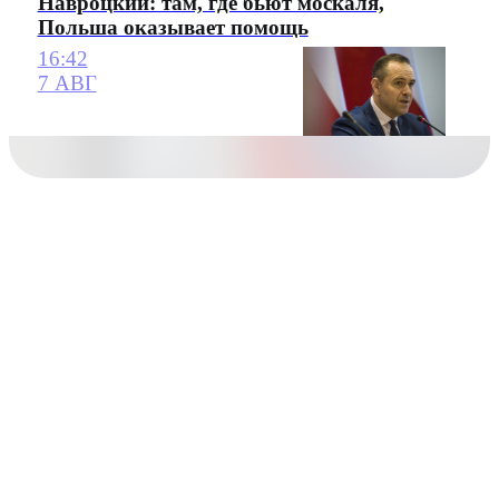
Навроцкий: там, где бьют москаля,
Польша оказывает помощь
16:42
7 АВГ