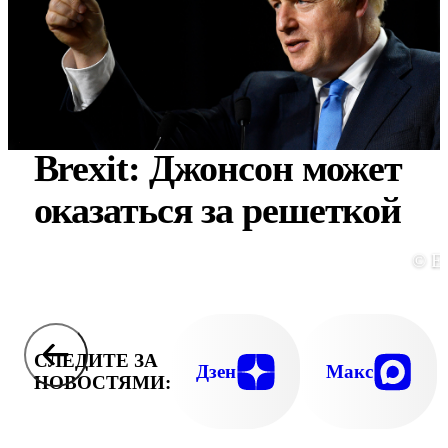
Brexit: Джонсон может
оказаться за решеткой
© E
СЛЕДИТЕ ЗА
Дзен
Макс
НОВОСТЯМИ: