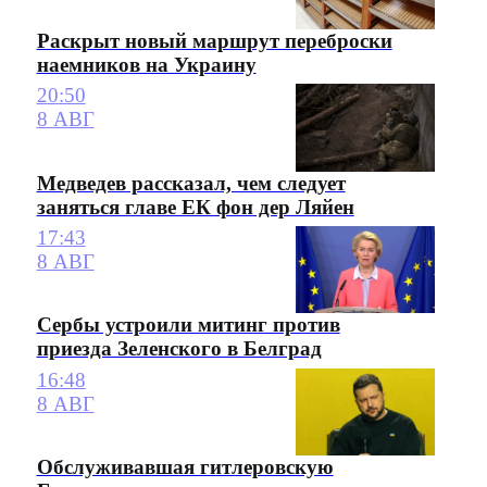
Раскрыт новый маршрут переброски
наемников на Украину
20:50
8 АВГ
Медведев рассказал, чем следует
заняться главе ЕК фон дер Ляйен
17:43
8 АВГ
Сербы устроили митинг против
приезда Зеленского в Белград
16:48
8 АВГ
Обслуживавшая гитлеровскую