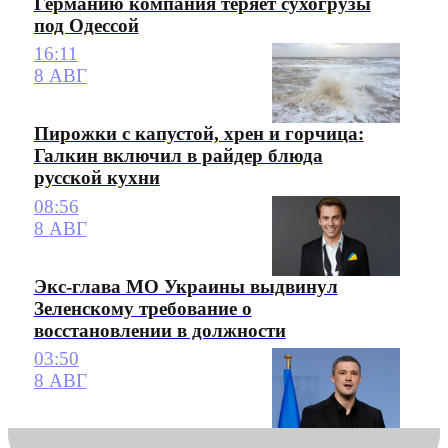
Германию компания теряет сухогрузы
под Одессой
16:11
8 АВГ
Пирожки с капустой, хрен и горчица:
Галкин включил в райдер блюда
русской кухни
08:56
8 АВГ
Экс-глава МО Украины выдвинул
Зеленскому требование о
восстановлении в должности
03:50
8 АВГ