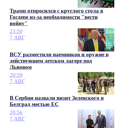
Трамп отпросился с круглого стола в
Госдепе из-за необходимости "вести
войну"
23:50
7 АВГ
ВСУ разместили наемников и оружие в
действующем детском лагере под
Львовом
20:59
7 АВГ
В Сербии назвали визит Зеленского в
Белград местью ЕС
20:56
7 АВГ