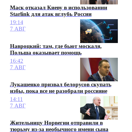
Маск отказал Киеву в использовании
Starlink для атак вглубь России
19:14
7 АВГ
Навроцкий: там, где бьют москаля,
Польша оказывает помощь
16:42
7 АВГ
Лукашенко призвал белорусов скупать
избы, пока все не разобрали россияне
14:11
7 АВГ
Жительницу Норвегии отправили в
тюрьму из-за необычного имени сына