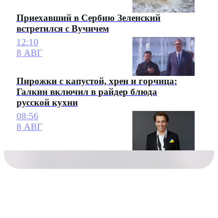
Приехавший в Сербию Зеленский
встретился с Вучичем
12:10
8 АВГ
Пирожки с капустой, хрен и горчица:
Галкин включил в райдер блюда
русской кухни
08:56
8 АВГ