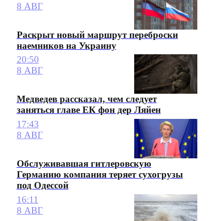
8 АВГ
Раскрыт новый маршрут переброски
наемников на Украину
20:50
8 АВГ
Медведев рассказал, чем следует
заняться главе ЕК фон дер Ляйен
17:43
8 АВГ
Обслуживавшая гитлеровскую
Германию компания теряет сухогрузы
под Одессой
16:11
8 АВГ