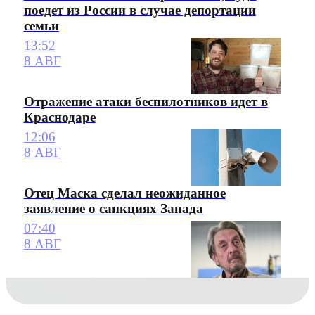
поедет из России в случае депортации
семьи
13:52
8 АВГ
Отражение атаки беспилотников идет в
Краснодаре
12:06
8 АВГ
Отец Маска сделал неожиданное
заявление о санкциях Запада
07:40
8 АВГ