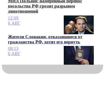
МИД Польши: намеренный перенос
посольства РФ грозит разрывом
дипотношений
12:09
6 АВГ
Жители Словакии, отказавшиеся от
гражданства РФ, хотят его вернуть
08:13
6 АВГ