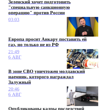
Зеленский хочет подготовить
"специальную санкционную
операцию" против России
03:03
Европа просит Анкару поставить ей
газ, но только не из РФ
21:49
6 АВГ
В зоне СВО уничтожен молдавский
наемник, которого награждал
Залужный
20:46
6 АВГ
Опубликованы кадры последствий