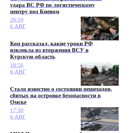
удара ВС РФ по логистическому
центру под Киевом
20:10
6 АВГ
Коц рассказал, какие уроки РФ
извлекла из вторжения ВСУ в
Курскую область
18:56
6 АВГ
Стало известно о состоянии пешеходов,
сбитых на островке безопасности в
Омске
17:30
6 АВГ