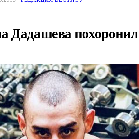
а Дадашева похоронил