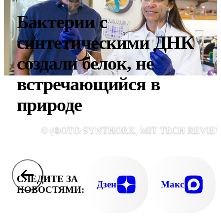
Бактерии с
синтетическими ДНК
создали белок, не
встречающийся в
природе
© (ФОТО SYNTHORX, MIT TECH REVIEW
СЛЕДИТЕ ЗА
Дзен
Макс
НОВОСТЯМИ: